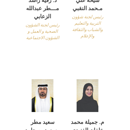
مـحمد النقبي
مـــطر عبدالله
الزعابي
رئيس لجنة شؤون
التربية والتعليم
رئيس لجنة الشؤون
والشباب والثقافة
الصحية و العمل و
والإعلام
الشؤون الاجتماعية
م. جميلة محمد
سعيد مطر
خلفان الفنـدي
مسعود بن حامد