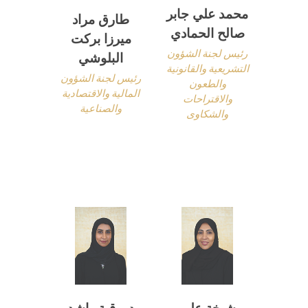
محمد علي جابر
طارق مراد
صالح الحمادي
ميرزا بركت
رئيس لجنة الشؤون
البلوشي
التشريعية والقانونية
رئيس لجنة الشؤون
والطعون
المالية والاقتصادية
والاقتراحات
والصناعية
والشكاوى
شيخة علي
د. رقية راشد