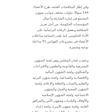
وفي إطار المناقشات العامة، طرح الأعضاء
144 سؤالاً، تناولت مختلف جوانب شؤون
المجتمع في إمارة الشارقة وأعمال
المؤسسات الحكومية، من أجل تعزيز
الشفافية وتفعيل الرقابة البرلمانية على
الأداء الحكومي، كما بلغت إحصائية مداخلات
الأعضاء في مشروعات القوانين 95 مداخلة
نوعية ومتميزة.
وعقدت لجان المجلس وهي لجنة الشؤون
التشريعية والقانونية والطعون والاقتراحات
والشكاوى، ولجنة الشؤون المالية
والاقتصادية والصناعية، ولجنة شؤون التربية
والتعليم والشباب والثقافة والإعلام، ولجنة
الشؤون الصحية والعمل والشؤون
الاجتماعية، ولجنة الشؤون الإسلامية
والأوقاف والبلديات وشؤون الأمن والمرافق
العامة، ولجنة شؤون الأسرة، ولجنة إعداد
مشروع التوصيات 49 اجتماعاً، قامت خلالها