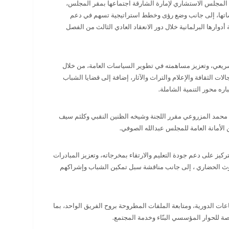
ي المجلس الاستشاري لإمارة الشارقة اجتماعها بمقر المجلس،
اتها، إلى جانب وضع رؤى وخطط استراتيجية تسهم في دعم
وارها البرلمانية خلال دور الانعقاد العادي الثالث من الفصل
لتشريعي، وتعزيز مساهمته في تطوير السياسات العامة، من خلال
ت الثقافة والإعلام والتراث والآثار، إضافة إلى قضايا الشباب
اره محور التنمية الشاملة
.
محمد المزروعي مقرر اللجنة وشيخه الظنين النقبي وكلثم سيف
لأمانة العامة للمجلس عبدالله الصوفي.
ركيز على دعم جودة التعليم والارتقاء بمخرجاته، وتعزيز المبادرات
موروث الحضاري ، إلى جانب مناقشة سبل تمكين الشباب وإشراكهم
اعات الدورية، ومتابعة الملفات المطروحة بروح الفريق الواحد، بما
صة للحوار المؤسسي البنّاء وخدمة المجتمع
.