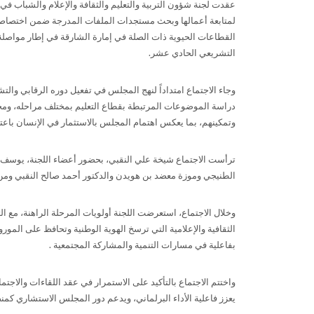
عقدت لجنة شؤون التربية والتعليم والثقافة والإعلام والشباب ف
لمتابعة أعمالها وبحث مستجدات الملفات المدرجة ضمن اختصاص
القطاعات الحيوية ذات الصلة في إمارة الشارقة في إطار مواصلة أد
التشريعي الحادي عشر.
وجاء الاجتماع امتداداً لنهج المجلس في تفعيل دوره الرقابي وا
دراسة الموضوعات المرتبطة بقطاع التعليم بمختلف مراحله، ومجالا
وتمكينهم، بما يعكس اهتمام المجلس بالاستثمار في الإنسان باعتب
ترأست الاجتماع شيخة علي النقبي، بحضور أعضاء اللجنة، يوسف 
الطنيجي وموزة معضد بن هويدن والدكتور أحمد صالح النقبي ومن ا
وخلال الاجتماع، استعرضت اللجنة أولويات المرحلة الراهنة، مع الت
الثقافية والإعلامية التي ترسخ الهوية الوطنية وتحافظ على ال
بفاعلية في مسارات التنمية والمشاركة المجتمعية
.
واختتم الاجتماع بالتأكيد على الاستمرار في عقد اللقاءات والاجتم
يعزز فاعلية الأداء البرلماني، ويدعم دور المجلس الاستشاري كمن