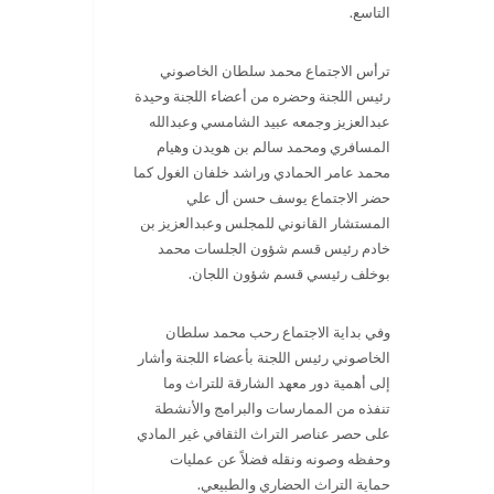
التاسع.
ترأس الاجتماع محمد سلطان الخاصوني
رئيس اللجنة وحضره من أعضاء اللجنة وحيدة
عبدالعزيز وجمعه عبيد الشامسي وعبدالله
المسافري ومحمد سالم بن هويدن وهيام
محمد عامر الحمادي وراشد خلفان الغول كما
حضر الاجتماع يوسف حسن أل علي
المستشار القانوني للمجلس وعبدالعزيز بن
خادم رئيس قسم شؤون الجلسات محمد
بوخلف رئيسي قسم شؤون اللجان.
وفي بداية الاجتماع رحب محمد سلطان
الخاصوني رئيس اللجنة بأعضاء اللجنة وأشار
إلى أهمية دور معهد الشارقة للتراث وما
تنفذه من الممارسات والبرامج والأنشطة
على حصر عناصر التراث الثقافي غير المادي
وحفظه وصونه ونقله فضلاً عن عمليات
حماية التراث الحضاري والطبيعي.