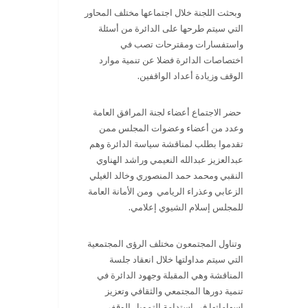
وبحثت اللجنة خلال اجتماعها مختلف المحاور
التي سيتم طرحها على الدائرة من أسئلة
واستفسارات ومقترحات تصب في
اختصاصات الدائرة فضلا عن تنمية موارد
الوقف وزيادة أعداد الواقفين.
حضر الاجتماع أعضاء لجنة المرافق العامة
وعدد من أعضاء وعضوات المجلس ممن
تقدموا بطلب لمناقشة سياسة الدائرة وهم
عبدالعزيز عبدالله النعيمي وراشد الهناوي
النقبي ومحمد حمد المنصوري وخالد الغيلي
الزعابي وعذراء الريامي ومن الأمانة العامة
للمجلس إسلام الشيوي إعلامي.
وتناول المجتمعون مختلف الرؤى المجتمعية
التي سيتم مداولتها خلال انعقاد جلسة
المناقشة وهي المقبلة وجهود الدائرة في
تنمية دورها المجتمعي والثقافي وتعزيز
إسهاماتها في استدامة التمويل الوقفي.