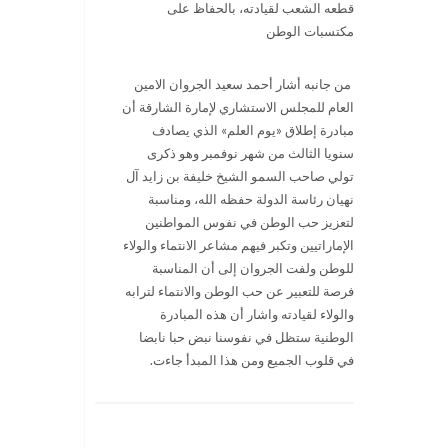
قطعه الشعب لقيادته، بالحفاظ على
مكتسبات الوطن
من جانبه أشار أحمد سعيد الجروان الامين
العام للمجلس الاستشاري لإمارة الشارقة أن
مبادرة إطلاق «يوم العلم» الذي يصادف
سنويا الثالث من شهر نوفمبر وهو ذكرى
تولي صاحب السمو الشيخ خليفة بن زايد آل
نهيان رئاسة الدولة حفظه الله، ومناسبة
لتعزيز حب الوطن في نفوس المواطنين
الإماراتيين وتكبر فيهم مشاعر الانتماء والولاء
للوطن ولفت الجروان إلى أن المناسبة
فرصة للتعبير عن حب الوطن والانتماء لترابه
والولاء لقيادته واشار أن هذه المبادرة
الوطنية ستظل في نفوسنا نبض حبا نابضا
في قلوب الجميع ومن هذا المبدأ جاءت
.