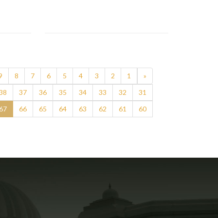
9
8
7
6
5
4
3
2
1
«
38
37
36
35
34
33
32
31
67
66
65
64
63
62
61
60