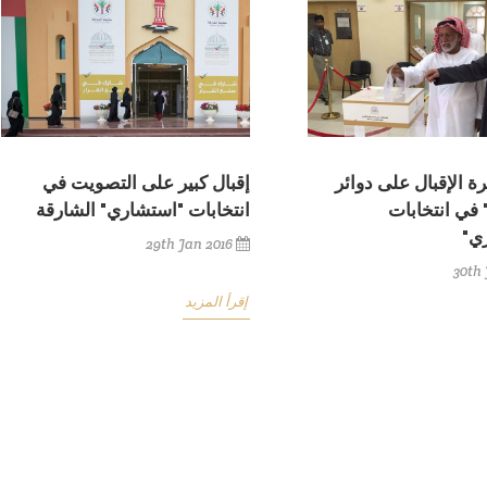
رة الإقبال على دوائر
إقبال كبير على التصويت في
 في انتخابات
انتخابات "استشاري" الشارقة
ي"
29th Jan 2016
30th 
إقرأ المزيد