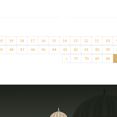
20
19
18
17
16
15
14
13
12
11
10
49
48
47
46
45
44
43
42
41
40
39
»
71
70
69
68