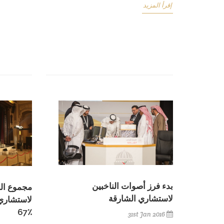
إقرأ المزيد
بدء فرز أصوات الناخبين
مجموع الن
لاستشاري الشارقة
٪67
31st Jan 2016