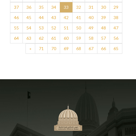
37
36
35
34
33
32
31
30
29
46
45
44
43
42
41
40
39
38
55
54
53
52
51
50
49
48
47
64
63
62
61
60
59
58
57
56
»
71
70
69
68
67
66
65